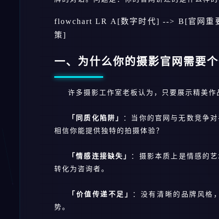
flowchart LR A[数字时代] --> B[官
策]
一、为什么你的摄影官网需要个
许多摄影工作室老板认为，只要展示精美作
「同质化陷阱」
：当你的官网与无数竞争对
相信你能提供独特的拍摄体验？
「情感连接缺失」
：摄影本质上是情感的艺
转化为咨询者。
「价值传递不足」
：没有清晰的品牌风格
势。