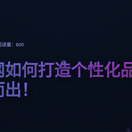
阅读量：600
网如何打造个性化
而出！