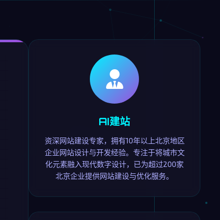
AI建站
资深网站建设专家，拥有10年以上北京地区
企业网站设计与开发经验。专注于将城市文
化元素融入现代数字设计，已为超过200家
北京企业提供网站建设与优化服务。