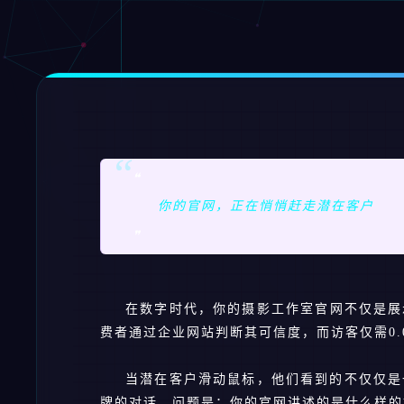
❝
你的官网，正在悄悄赶走潜在客户
❞
在数字时代，你的摄影工作室官网不仅是展
费者通过企业网站判断其可信度，而访客仅需0.
当潜在客户滑动鼠标，他们看到的不仅仅是
牌的对话。问题是：你的官网讲述的是什么样的