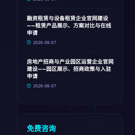
融资租赁与设备租赁企业官网建设
——租赁产品展示、方案对比与在线
申请
2026-08-07
房地产招商与产业园区运营企业官网
建设——园区展示、招商政策与入驻
申请
2026-08-07
免费咨询